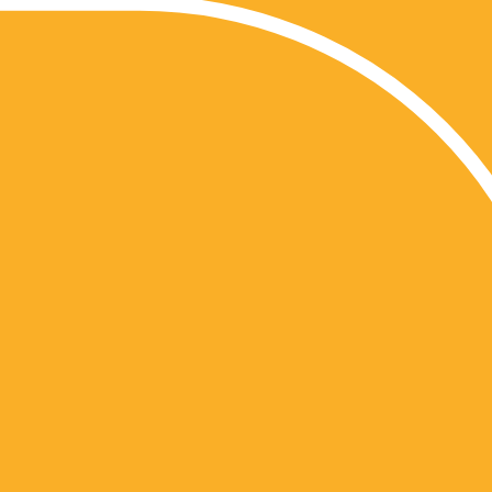
2
Última Obra de
Oscar
Niemeyer